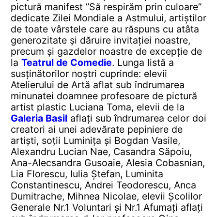
pictură manifest ”Să respirăm prin culoare”
dedicate Zilei Mondiale a Astmului, artiștilor
de toate vârstele care au răspuns cu atâta
generozitate și dăruire invitației noastre,
precum și gazdelor noastre de excepție de
la
Teatrul de Comedie
. Lunga listă a
susținătorilor noștri cuprinde: elevii
Atelierului de Artă aflat sub îndrumarea
minunatei doamnee profesoare de pictură
artist plastic Luciana Toma, elevii de la
Galeria Basil
aflați sub îndrumarea celor doi
creatori ai unei adevărate pepiniere de
artiști, soții Luminița și Bogdan Vasile,
Alexandru Lucian Nae, Casandra Săpoiu,
Ana-Alecsandra Gusoaie, Alesia Cobasnian,
Lia Florescu, Iulia Ștefan, Luminita
Constantinescu, Andrei Teodorescu, Anca
Dumitrache, Mihnea Nicolae, elevii Școlilor
Generale Nr.1 Voluntari și Nr.1 Afumați aflați