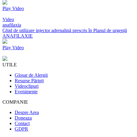
Play Video
Video
anafilaxia
Ghid de utilizare injector adrenalină prescris în Planul de urgență
ANAFILAXIE
Play Video
UTILE
Glosar de Alergii
Resurse Părinți
Videoclipuri
Evenimente
COMPANIE
Despre Area
Doneaza
Contact
GDPR