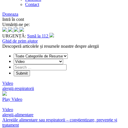
Contact
Doneaza
Intră în cont
Urmăriți-ne pe:
URGENȚĂ:
Sună la 112
Ghid de prim ajutor
Descoperă articolele și resursele noastre despre alergii
Video
alergii-respiratorii
Play Video
Video
alergii-alimentare
Alergiile alimentare sau respiratorii – conștientizare, prevenție și
tratament