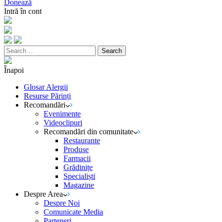
Donează
Intră în cont
Search
for:
Înapoi
Glosar Alergii
Resurse Părinți
Recomandări
Evenimente
Videoclipuri
Recomandări din comunitate
Restaurante
Produse
Farmacii
Grădinițe
Specialiști
Magazine
Despre Area
Despre Noi
Comunicate Media
Parteneri