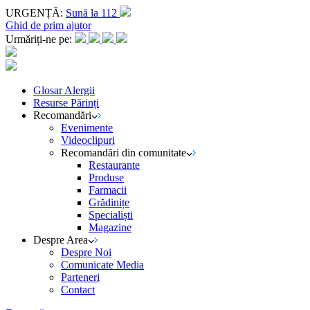
URGENȚĂ:
Sună la 112
Ghid de prim ajutor
Urmăriți-ne pe:
Glosar Alergii
Resurse Părinți
Recomandări
Evenimente
Videoclipuri
Recomandări din comunitate
Restaurante
Produse
Farmacii
Grădinițe
Specialiști
Magazine
Despre Area
Despre Noi
Comunicate Media
Parteneri
Contact