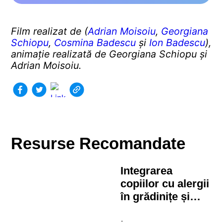
Film realizat de (
Adrian Moisoiu
,
Georgiana
Schiopu
,
Cosmina Badescu
și
Ion Badescu
),
animație realizată de Georgiana Schiopu și
Adrian Moisoiu.
Resurse Recomandate
Integrarea
copiilor cu alergii
în grădinițe și
școli