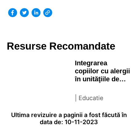
Resurse Recomandate
Integrarea
copiilor cu alergii
în unităţiile de
învăţământ
preuniversitar din
| Educatie
Romania
Ultima revizuire a paginii a fost făcută în
data de: 10-11-2023