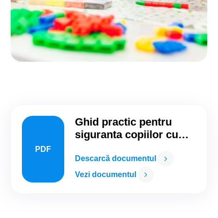
Ghid practic pentru
siguranta copiilor cu
alergii in gradinite si
PDF
scoli dedicat cadrelor
Descarcă documentul
didactice-2
Vezi documentul