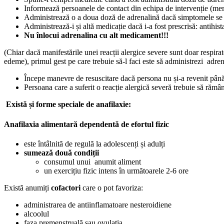
Informează persoanele de contact din echipa de intervenție (me
Administrează o a doua doză de adrenalină dacă simptomele se 
Administrează-i și altă medicație dacă i-a fost prescrisă: antihis
Nu înlocui adrenalina cu alt medicament!!!
(Chiar dacă manifestările unei reacții alergice severe sunt doar respirato
edeme), primul gest pe care trebuie să-l faci este să administrezi adrena
Începe manevre de resuscitare dacă persona nu și-a revenit până 
Persoana care a suferit o reacție alergică severă trebuie să rămâ
Există și forme speciale de anafilaxie:
Anafilaxia alimentară dependentă de efortul fizic
este întâlnită de regulă la adolescenți și adulți
sumează două condiții
consumul unui anumit aliment
un exercițiu fizic intens în următoarele 2-6 ore
Există anumiți
cofactori
care o pot favoriza:
administrarea de antiinflamatoare nesteroidiene
alcoolul
faza premenstruală sau ovulația