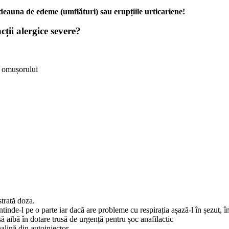
otdeauna de
edeme (umflături) sau erupțiile urticariene!
cții alergice severe?
u omușorului
strată doza.
tinde-l pe o parte iar dacă are probleme cu respirația așază-l în șezut, în
ă aibă în dotare trusă de urgență pentru șoc anafilactic
lină din autoinjector.