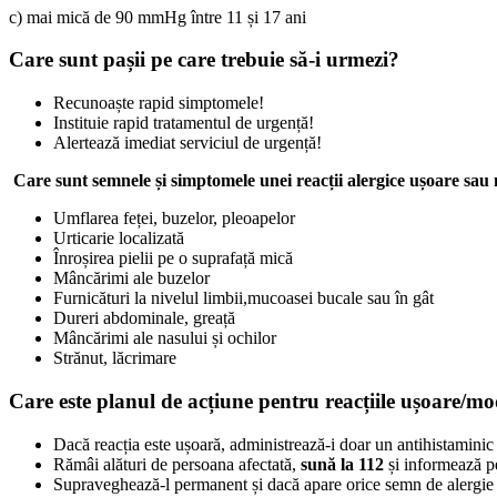
c) mai mică de 90 mmHg între 11 și 17 ani
Care sunt pașii pe care trebuie să-i urmezi?
Recunoaște rapid simptomele!
Instituie rapid tratamentul de urgență!
Alertează imediat serviciul de urgență!
Care sunt semnele și simptomele unei reacții alergice ușoare sa
Umflarea feței, buzelor, pleoapelor
Urticarie localizată
Înroșirea pielii pe o suprafață mică
Mâncărimi ale buzelor
Furnicături la nivelul limbii,mucoasei bucale sau în gât
Dureri abdominale, greață
Mâncărimi ale nasului și ochilor
Strănut, lăcrimare
Care este planul de acțiune pentru reacțiile ușoare/mo
Dacă reacția este ușoară, administrează-i doar un antihistaminic
Rămâi alături de persoana afectată,
sună la 112
și informează p
Supraveghează-l permanent și dacă apare orice semn de alergie se