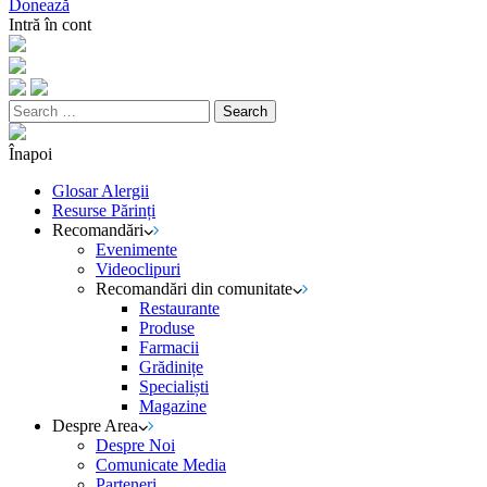
Donează
Intră în cont
Search
for:
Înapoi
Glosar Alergii
Resurse Părinți
Recomandări
Evenimente
Videoclipuri
Recomandări din comunitate
Restaurante
Produse
Farmacii
Grădinițe
Specialiști
Magazine
Despre Area
Despre Noi
Comunicate Media
Parteneri