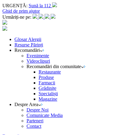
URGENȚĂ:
Sună la 112
Ghid de prim ajutor
Urmăriți-ne pe:
Glosar Alergii
Resurse Părinți
Recomandări
Evenimente
Videoclipuri
Recomandări din comunitate
Restaurante
Produse
Farmacii
Grădinițe
Specialiști
Magazine
Despre Area
Despre Noi
Comunicate Media
Parteneri
Contact