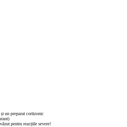
și un preparat cortizonic
urant)
ăzut pentru reacțiile severe!