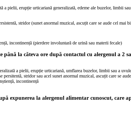
a pielii, erupție urticariană generalizată, edeme ale buzelor, limbii sau 
persistentă, stridor (sunet anormal muzical, ascuțit care se aude cel mai b
tiență, incontinență (pierdere involuntară de urină sau materii fecale)
te până la căteva ore după contactul cu alergenul a 2 
lizată a pielii, erupție urticariană, umflarea buzelor, limbii sau a uvule
se persitentă, stridor sau acel sunet anormal muzical, ascuțit care se aude
onștiență, incontinență
e după expunerea la alergenul alimentar cunoscut, care 