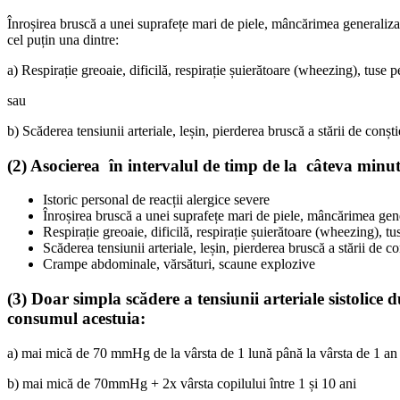
Înroșirea bruscă a unei suprafețe mari de piele, mâncărimea generalizată 
cel puțin una dintre:
a) Respirație greoaie, dificilă, respirație șuierătoare (wheezing), tuse 
sau
b) Scăderea tensiunii arteriale, leșin, pierderea bruscă a stării de conș
(2)
Asocierea în intervalul de timp de la câteva minu
Istoric personal de reacții alergice severe
Înroșirea bruscă a unei suprafețe mari de piele, mâncărimea genera
Respirație greoaie, dificilă, respirație șuierătoare (wheezing), tu
Scăderea tensiunii arteriale, leșin, pierderea bruscă a stării de c
Crampe abdominale, vărsături, scaune explozive
(3)
Doar simpla scădere a tensiunii arteriale sistolic
consumul acestuia:
a) mai mică de 70 mmHg de la vârsta de 1 lună până la vârsta de 1 an
b) mai mică de 70mmHg + 2x vârsta copilului între 1 și 10 ani