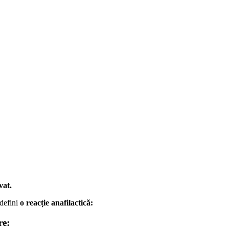
vat.
 defini
o reacție anafilactică:
re: