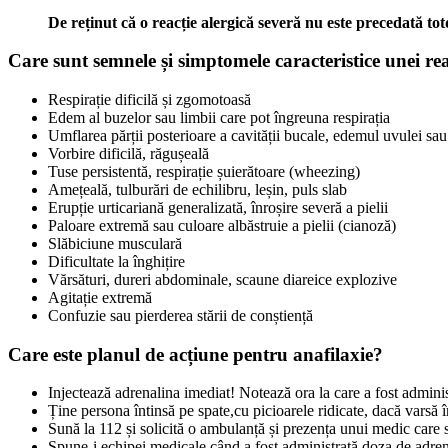
De reținut că o reacție alergică severă nu este precedată t
Care sunt semnele și simptomele caracteristice unei rea
Respirație dificilă și zgomotoasă
Edem al buzelor sau limbii care pot îngreuna respirația
Umflarea părții posterioare a cavității bucale, edemul uvulei sa
Vorbire dificilă, răgușeală
Tuse persistentă, respirație șuierătoare (wheezing)
Amețeală, tulburări de echilibru, leșin, puls slab
Erupție urticariană generalizată, înroșire severă a pielii
Paloare extremă sau culoare albăstruie a pielii (cianoză)
Slăbiciune musculară
Dificultate la înghițire
Vărsături, dureri abdominale, scaune diareice explozive
Agitație extremă
Confuzie sau pierderea stării de conștiență
Care este planul de acțiune pentru anafilaxie?
Injectează adrenalina imediat! Notează ora la care a fost admini
Ține persona întinsă pe spate,cu picioarele ridicate, dacă varsă în
Sună la 112 și solicită o ambulanță și prezența unui medic care s
Spune-i echipei medicale când a fost administrată doza de adrena