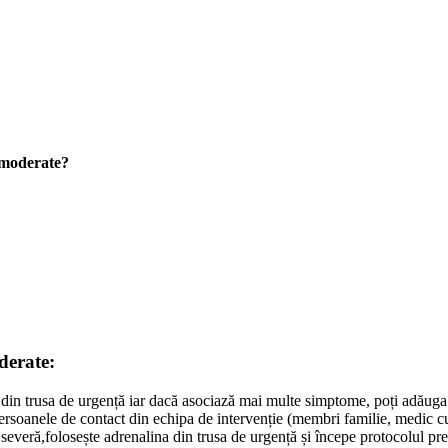
u moderate?
derate:
 din trusa de urgență iar dacă asociază mai multe simptome, poți adăuga 
ersoanele de contact din echipa de intervenție (membri familie, medic c
veră,folosește adrenalina din trusa de urgență și începe protocolul prev