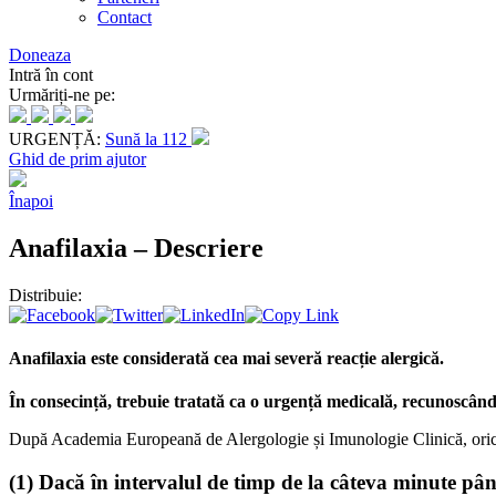
Contact
Doneaza
Intră în cont
Urmăriți-ne pe:
URGENȚĂ:
Sună la 112
Ghid de prim ajutor
Înapoi
Anafilaxia – Descriere
Distribuie:
Anafilaxia
este considerată cea mai severă reacție alergică.
În consecință, trebuie tratată ca o urgență medicală, recunoscând
După Academia Europeană de Alergologie și Imunologie Clinică, oric
(1)
Dacă în intervalul de timp de la câteva minute pân