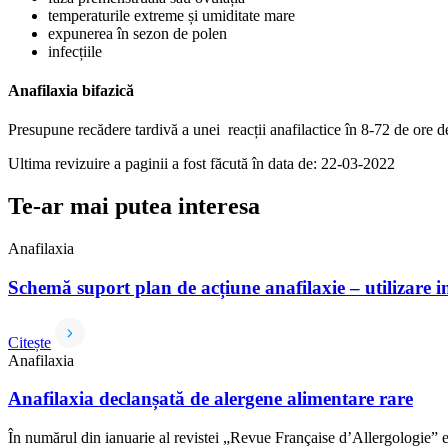
temperaturile extreme și umiditate mare
expunerea în sezon de polen
infecțiile
Anafilaxia bifazică
Presupune recădere tardivă a unei reacții anafilactice în 8-72 de ore d
Ultima revizuire a paginii a fost făcută în data de: 22-03-2022
Te-ar mai putea interesa
Anafilaxia
Schemă suport plan de acțiune anafilaxie – utilizare i
Citește
Anafilaxia
Anafilaxia declanșată de alergene alimentare rare
În numărul din ianuarie al revistei „Revue Française d’Allergologie” es