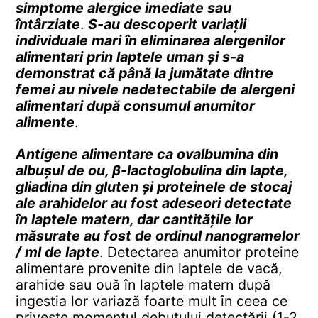
simptome alergice imediate sau
întârziate
.
S-au descoperit variații
individuale mari în eliminarea alergenilor
alimentari prin laptele uman și s-a
demonstrat că până la jumătate dintre
femei au nivele nedetectabile de alergeni
alimentari după consumul anumitor
alimente
.
Antigene alimentare ca ovalbumina din
albușul de ou, β-lactoglobulina din lapte,
gliadina din gluten și proteinele de stocaj
ale arahidelor au fost adeseori detectate
în laptele matern, dar cantitățile lor
măsurate au fost de ordinul nanogramelor
/ ml de lapte
. Detectarea anumitor proteine
alimentare provenite din laptele de vacă,
arahide sau ouă în laptele matern după
ingestia lor variază foarte mult în ceea ce
privește momentul debutului detectării (1-2