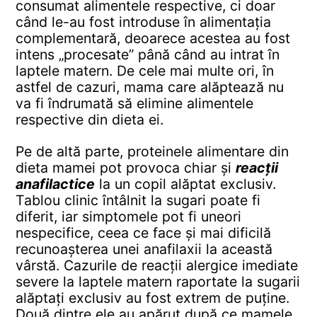
consumat alimentele respective, ci doar
când le-au fost introduse în alimentația
complementară, deoarece acestea au fost
intens „procesate” până când au intrat în
laptele matern. De cele mai multe ori, în
astfel de cazuri, mama care alăptează nu
va fi îndrumată să elimine alimentele
respective din dieta ei.
Pe de altă parte, proteinele alimentare din
dieta mamei pot provoca chiar și
reacții
anafilactice
la un copil alăptat exclusiv.
Tablou clinic întâlnit la sugari poate fi
diferit, iar simptomele pot fi uneori
nespecifice, ceea ce face și mai dificilă
recunoașterea unei anafilaxii la această
vârstă. Cazurile de reacții alergice imediate
severe la laptele matern raportate la sugarii
alăptați exclusiv au fost extrem de puține.
Două dintre ele au apărut după ce mamele