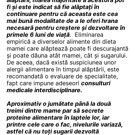
alăptării, marea majoritate a acestora pot
fi și este indicat să fie alăptați în
continuare pentru că aceasta este cea
mai bună modalitate de a le oferi hrana
necesară pentru creștere și dezvoltare în
primele 6 luni de viață
. Eliminarea
empirică a diverselor alimente din dieta
mamei care alăptează poate fi descurajantă
și poate dăuna atât mamei, cât și sugarului.
De aceea, dacă există suspiciunea unor
alergii alimentare în timpul alăptării, este
recomandată o evaluare de specialitate,
fapt care impune adeseori
consulturi
medicale interdisciplinare.
Aproximativ o jumătate până la două
treimi dintre mame par să secrete
proteine alimentare în laptele lor, iar
printre cele care o fac, nivelurile variază,
astfel că nu toți sugarii dezvoltă