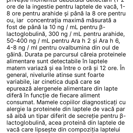
ore de la ingestie pentru laptele de vacă, 1-
8 ore pentru arahide și până la 8 ore pentru
ou, iar concentrația maximă măsurată a
fost de până la 10 ng / mL pentru β-
lactoglobulină, 300 ng / mL pentru arahide,
50-400 ng / mL pentru Ara h 2 și Ara h 6,
4-8 ng / ml pentru ovalbumina din oul de
găină. Durata pe parcursul căreia proteinele
alimentare sunt detectabile în laptele
matern variază și ea între o oră și 12 ore. În
general, nivelurile atinse sunt foarte
variabile, iar cinetica după care se
epurează alergenele alimentare din lapte
diferă în funcție de fiecare aliment
consumat. Mamele copiilor diagnosticați cu
alergie la proteinele din laptele de vacă par
să aibă un tipar diferit de secreție pentru β-
lactoglobulină, acea proteină din laptele de
vacă care lipsește din compoziția laptelui