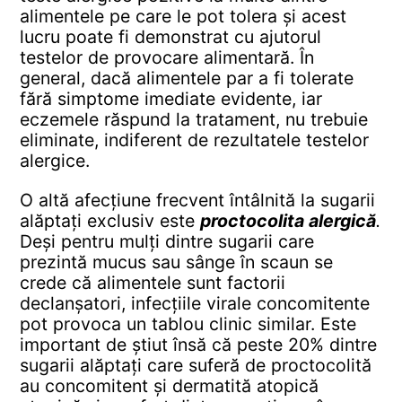
alimentele pe care le pot tolera și acest
lucru poate fi demonstrat cu ajutorul
testelor de provocare alimentară. În
general, dacă alimentele par a fi tolerate
fără simptome imediate evidente, iar
eczemele răspund la tratament, nu trebuie
eliminate, indiferent de rezultatele testelor
alergice.
O altă afecțiune frecvent întâlnită la sugarii
alăptați exclusiv este
proctocolita alergică
.
Deși pentru mulți dintre sugarii care
prezintă mucus sau sânge în scaun se
crede că alimentele sunt factorii
declanșatori, infecțiile virale concomitente
pot provoca un tablou clinic similar. Este
important de știut însă că peste 20% dintre
sugarii alăptați care suferă de proctocolită
au concomitent și dermatită atopică