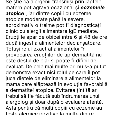
Se știe că alergenii transmiși prin laptele
matern pot agrava ocazional și
eczemele
atopice
, iar dintre copiii cu eczeme
atopice moderate până la severe,
aproximativ o treime pot fi diagnosticați
clinic cu alergii alimentare IgE mediate.
Erupțiile apar de obicei între 6 și 48 de ore
după ingestia alimentelor declanșatoare.
Totuși rolul exact al alimentelor în
provocarea erupțiilor de tip dermatită nu
este destul de clar și poate fi dificil de
evaluat. De cele mai multe ori nu s-a putut
demonstra exact nici rolul pe care îl pot
juca dietele de eliminare a alimentelor la
mama care alăptează în evoluția favorabilă
a dermatitei atopice. Evitarea țintită ar
trebui să fie făcută sub îndrumarea unui
alergolog și doar după o evaluare atentă.
Asta pentru că mulți copiii cu eczeme au
teste alergice pozitive la multe dintre