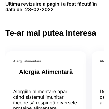
Ultima revizuire a paginii a fost făcută în
data de: 23-02-2022
Te-ar mai putea interesa
Alergii alimentare
Alerg
Alergia Alimentară
C
Alergiile alimentare apar
Des
când sistemul imunitar
card
începe să respingă diversele
aler
proteine alimentare,