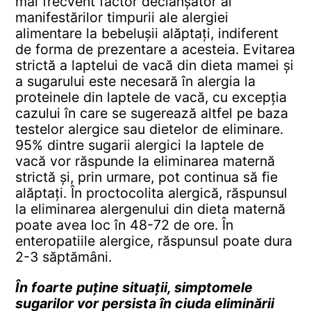
mai frecvent factor declanșator al
manifestărilor timpurii ale alergiei
alimentare la bebelușii alăptați, indiferent
de forma de prezentare a acesteia. Evitarea
strictă a laptelui de vacă din dieta mamei și
a sugarului este necesară în alergia la
proteinele din laptele de vacă, cu excepția
cazului în care se sugerează altfel pe baza
testelor alergice sau dietelor de eliminare.
95% dintre sugarii alergici la laptele de
vacă vor răspunde la eliminarea maternă
strictă și, prin urmare, pot continua să fie
alăptați. În proctocolita alergică, răspunsul
la eliminarea alergenului din dieta maternă
poate avea loc în 48-72 de ore. În
enteropatiile alergice, răspunsul poate dura
2-3 săptămâni.
În foarte puține situații, simptomele
sugarilor vor persista în ciuda eliminării