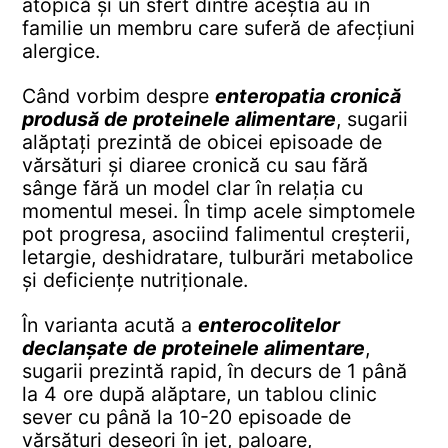
atopică și un sfert dintre aceștia au în
familie un membru care suferă de afecțiuni
alergice.
Când vorbim despre
enteropatia cronică
produsă de proteinele alimentare
, sugarii
alăptați prezintă de obicei episoade de
vărsături și diaree cronică cu sau fără
sânge fără un model clar în relația cu
momentul mesei. În timp acele simptomele
pot progresa, asociind falimentul creșterii,
letargie, deshidratare, tulburări metabolice
și deficiențe nutriționale.
În varianta acută a
enterocolitelor
declanșate de proteinele alimentare
,
sugarii prezintă rapid, în decurs de 1 până
la 4 ore după alăptare, un tablou clinic
sever cu până la 10-20 episoade de
vărsături deseori în jet, paloare,