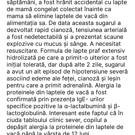
săptămâni, a fost hrănit accidental cu lapte
de mamă congelat colectat înainte ca
mama să elimine laptele de vacă din
alimentația sa. De data aceasta sugarul a
dezvoltat rapid cianoză, tensiunea arterială
a fost nedetectabilă și a prezentat scaune
explozive cu mucus și sânge. A necesitat
resuscitare. Formula de lapte praf extensiv
hidrolizată pe care a primit-o ulterior a fost
inițial tolerată, dar după alte 2 zile, sugarul
a avut un alt episod de hipotensiune severă
asociind edeme ale feței, cianoză și leșin
pentru care a primit adrenalină. Alergia la
proteinele din laptele de vacă a fost
confirmată prin prezența IgE- urilor
specifice pozitive la α-lactalbumină și β-
lactoglobulină. Interesant este faptul că în
ciuda tabloului clinic sever, copilul a
depășit alergia la proteinele din laptele de
vacă până la vârsta de 12 luni.