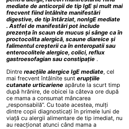
mediate de anticorpii de tip IgE și mult mai
frecvent fiind întâlnite manifestări
digestive, de tip întârziat, nonIgE mediate
. Astfel de manifestări pot include
prezența în scaun de mucus și sânge ca în
proctocolita alergică, scaune diareice și
falimentul creșterii ca în enteropatii sau
enterocolitele alergice, colici, reflux
gastroesofagian sau constipație
.
Dintre
reacțiile alergice IgE mediate
, cel
mai frecvent întâlnite sunt
erupțiile
cutanate urticariene
apărute la scurt timp
după hrănire, de obicei la câteva ore după
ce mama a consumat mâncarea
„responsabilă”. Cu toate acestea, mulți
dintre copii diagnosticați în primele luni de
viață cu alergii alimentare de tip imediat, nu
au reacționat atunci când mama a