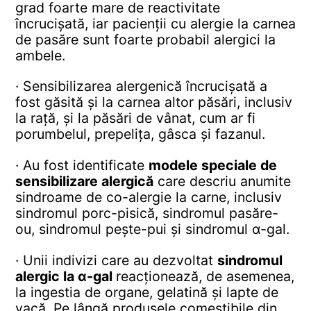
grad foarte mare de reactivitate
încrucișată, iar pacienții cu alergie la carnea
de pasăre sunt foarte probabil alergici la
ambele.
· Sensibilizarea alergenică încrucișată a
fost găsită și la carnea altor păsări, inclusiv
la rață, și la păsări de vânat, cum ar fi
porumbelul, prepelița, gâsca și fazanul.
· Au fost identificate
modele speciale de
sensibilizare alergică
care descriu anumite
sindroame de co-alergie la carne, inclusiv
sindromul porc-pisică, sindromul pasăre-
ou, sindromul pește-pui și sindromul α-gal.
· Unii indivizi care au dezvoltat
sindromul
alergic la α-gal
reacționează, de asemenea,
la ingestia de organe, gelatină și lapte de
vacă. Pe lângă produsele comestibile din