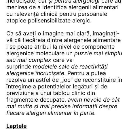
încrucișate,
cât și pentru alergologi
care au
menirea de a identifica alergenii alimentari
cu relevanță clinică pentru persoanele
atopice polisensibilizate alergic.
Ca să aveți o imagine mai clară, imaginați-
vă că fiecăreia dintre alergenele alimentare
i se poate atribui la nivel de componente
alergenice moleculare un
puzzle mai simplu
sau mai complex
care va
surprinde
modelele sale de reactivități
alergenice încrucișate
. Pentru a putea
rezolva un astfel de „joc” de reconstituire în
întregime a potențialelor legături și de
previziune a unui tablou clinic din
fragmentele decupate,
avem nevoie de cât
mai multe și mai precise informații despre
fiecare alergen alimentar în parte
.
Laptele