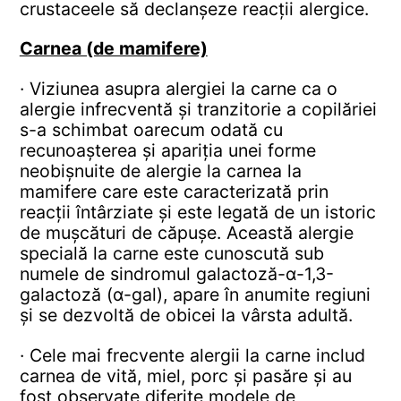
crustaceele să declanșeze reacții alergice.
Carnea (de mamifere)
· Viziunea asupra alergiei la carne ca o
alergie infrecventă și tranzitorie a copilăriei
s-a schimbat oarecum odată cu
recunoașterea și apariția unei forme
neobișnuite de alergie la carnea la
mamifere care este caracterizată prin
reacții întârziate și este legată de un istoric
de mușcături de căpușe. Această alergie
specială la carne este cunoscută sub
numele de sindromul galactoză-α-1,3-
galactoză (α-gal), apare în anumite regiuni
și se dezvoltă de obicei la vârsta adultă.
· Cele mai frecvente alergii la carne includ
carnea de vită, miel, porc și pasăre și au
fost observate diferite modele de