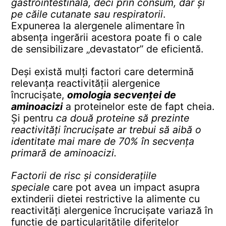
gastrointestinală, deci prin consum, dar și
pe căile cutanate sau respiratorii
.
Expunerea la alergenele alimentare în
absența ingerării acestora poate fi o cale
de sensibilizare „devastator” de eficientă.
Deși există mulți factori care determină
relevanța reactivității alergenice
încrucișate,
omologia secvenței de
aminoacizi
a proteinelor este de fapt cheia.
Și pentru
ca două proteine să prezinte
reactivități încrucișate ar trebui să aibă o
identitate mai mare de 70% în secvența
primară de aminoacizi.
Factorii de risc și considerațiile
speciale
care pot avea un impact asupra
extinderii dietei restrictive la alimente cu
reactivități alergenice încrucișate variază în
funcție de particularitățile diferitelor