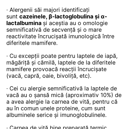
· Alergenii săi majori identificați
sunt
cazeinele, β-lactoglobulina și α-
lactalbumina
și aceștia au o omologie
semnificativă de secvență și o mare
reactivitate încrucișată imunologică între
diferitele mamifere.
· Cu excepții poate pentru laptele de iapă,
măgăriță și cămilă, laptele de la diferitele
mamifere provoacă reacții încrucișate
(vacă, capră, oaie, bivoliță, etc).
· Cei cu alergie semnificativă la laptele de
vacă au o șansă mică (aproximativ 10%) de
a avea alergie la carnea de vită, pentru că
au în comun unele proteine, cum sunt
albuminele serice și imunoglobulinele.
· Carnea de vită bine preparată termic