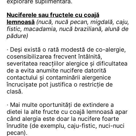
explorare suplimentară.
Nuciferele sau fructele cu coajă
lemnoasă
(nucă, nucă pecan, migdală, caju,
fistic, macadamia, nucă braziliană, alună de
pădure)
· Deși există o rată modestă de co-alergie,
cosensibilizarea frecvent întâlnită,
severitatea reacțiilor alergice și dificultatea
de a evita anumite nucifere datorită
contactului și contaminării alergenice
încrucișate pot justifica o restricție de
clasă.
· Mai multe oportunități de extindere a
dietei la alte fructe cu coajă lemnoasă apar
când alergia este doar la nucifere foarte
înrudite (de exemplu, caju-fistic, nuci-nuci
pecan).