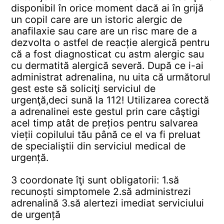
disponibil în orice moment dacă ai în grijă
un copil care are un istoric alergic de
anafilaxie sau care are un risc mare de a
dezvolta o astfel de reacție alergică pentru
că a fost diagnosticat cu astm alergic sau
cu dermatită alergică severă.
După ce i-ai
administrat adrenalina, nu uita că următorul
gest este să soliciţi serviciul de
urgenţă,deci sună la 112!
Utilizarea corectă
a adrenalinei este gestul prin care câştigi
acel timp atât de prețios pentru salvarea
vieții copilului tău până ce el va fi preluat
de specialiştii din serviciul medical de
urgență.
3 coordonate îţi sunt obligatorii:
1.să
recunoști simptomele
2.să administrezi
adrenalină
3.să alertezi imediat serviciului
de urgență