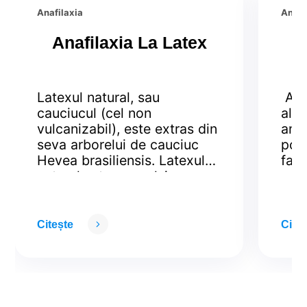
Anafilaxia
Anafi
Anafilaxia La Latex
Latexul natural, sau
Anaf
cauciucul (cel non
aler
vulcanizabil), este extras din
ame
seva arborelui de cauciuc
poat
Hevea brasiliensis. Latexul
fact
natural este o emulsie
rar,
laptoasa în care se găsesc
Ana
proteine, alcaloizi, amidon,
pute
zaharuri, uleiuri, rășini.
care
Citește
Citeș
Reacțiile alergice la produse
cond
ce conțin latex apar la
medi
persoanele ce devin alergice
Urm
(sau sensibilizate) la
ajut
proteinele conținute în
Late