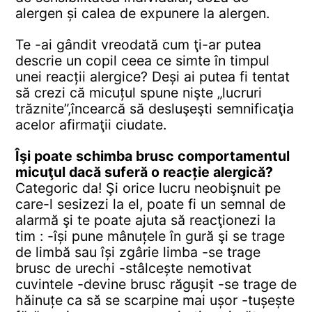
alergen și calea de expunere la alergen.
Te -ai gândit vreodată cum ţi-ar putea
descrie un copil ceea ce simte în timpul
unei reacții alergice?
Deși ai putea fi tentat
să crezi că micuțul spune nişte „lucruri
trăznite”,încearcă să desluşeşti semnificaţia
acelor afirmaţii ciudate.
Îşi poate schimba brusc comportamentul
micuţul dacă suferă o reacție alergică?
Categoric da! Şi orice lucru neobişnuit pe
care-l sesizezi la el, poate fi un semnal de
alarmă şi te poate ajuta să reacţionezi la
tim :
-își pune mânuțele în gură şi se trage
de limbă sau își zgârie limba
-se trage
brusc de urechi
-stâlcește nemotivat
cuvintele
-devine brusc răgușit
-se trage de
hăinuțe ca să se scarpine mai ușor
-tușește