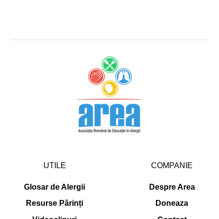
latexul natural. De menționat
Con
…
Continued
UTILE
COMPANIE
Glosar de Alergii
Despre Area
Resurse Părinți
Doneaza