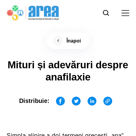
Înapoi
Mituri și adevăruri despre
anafilaxie
Distribuie:
Simpla alipire a doi termeni grecești „ana”