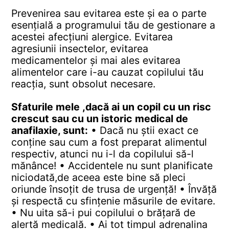
Prevenirea sau evitarea este și ea o parte
esențială a programului tău de gestionare a
acestei afecțiuni alergice. Evitarea
agresiunii insectelor, evitarea
medicamentelor și mai ales evitarea
alimentelor care i-au cauzat copilului tău
reacția, sunt obsolut necesare.
Sfaturile mele ,dacă ai un copil cu un risc
crescut sau cu un istoric medical de
anafilaxie, sunt:
• Dacă nu știi exact ce
conține sau cum a fost preparat alimentul
respectiv, atunci nu i-l da copilului să-l
mănânce!
• Accidentele nu sunt planificate
niciodată,de aceea este bine să pleci
oriunde însoțit de trusa de urgență!
• Învăță
și respectă cu sfințenie măsurile de evitare.
• Nu uita să-i pui copilului o brățară de
alertă medicală.
• Ai tot timpul adrenalina