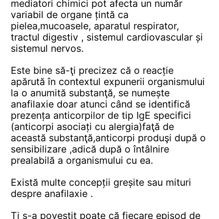
mediatori chimici pot afecta un număr
variabil de organe țintă ca
pielea,mucoasele, aparatul respirator,
tractul digestiv , sistemul cardiovascular și
sistemul nervos.
Este bine să-ţi precizez că o reacție
apărută în contextul expunerii organismului
la o anumită substanţă, se numește
anafilaxie doar atunci când se identifică
prezența anticorpilor de tip IgE specifici
(anticorpi asociați cu alergia)faţă de
această substanţă,anticorpi produşi după o
sensibilizare ,adică după o întâlnire
prealabilă a organismului cu ea.
Există multe concepții greșite sau mituri
despre anafilaxie .
Ţi s-a povestit poate că fiecare episod de