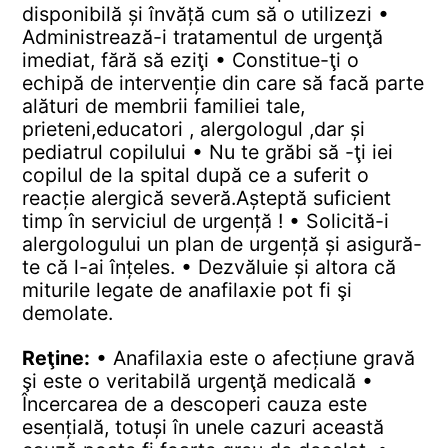
disponibilă și învăță cum să o utilizezi
•
Administrează-i tratamentul de urgenţă
imediat, fără să eziţi
• Constitue-ţi o
echipă de intervenție din care să facă parte
alături de membrii familiei tale,
prieteni,educatori , alergologul ,dar și
pediatrul copilului
• Nu te grăbi să -ţi iei
copilul de la spital după ce a suferit o
reacție alergică severă.Așteptă suficient
timp în serviciul de urgență !
• Solicită-i
alergologului un plan de urgență și asigură-
te că l-ai înțeles.
• Dezvăluie și altora că
miturile legate de anafilaxie pot fi şi
demolate.
Reţine:
• Anafilaxia este o afecțiune gravă
şi este o veritabilă urgenţă medicală
•
Încercarea de a descoperi cauza este
esențială, totuși în unele cazuri această