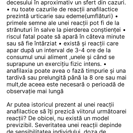
decesului în aproximativ un sfert din cazuri.
• nu toate cazurile de reacții anafilactice
prezintă urticarie sau edeme(umflături)
•
primele semne ale unei reacții pot fi de la
strănuturi în salve la pierderea conștienței
•
riscul fatal poate să apară în câteva minute
sau să fie întârziat
• există și reacții care
apar după un interval de 3-4 ore de la
consumul unui aliment ,unele și când se
suprapune un exercițiu fizic intens.
•
anafilaxia poate avea o fază timpurie și una
tardivă sau prelungită până la 8 ore sau mai
mult,de aceea este necesară o perioadă de
observație mai lungă
Ar putea istoricul prezent al unei reacții
anafilactice să îţi prezică viitorul următoarei
reacții?
De obicei, nu există un model
previzibil. Severitatea unei reacții depinde
de sensibilitatea individului, doza de