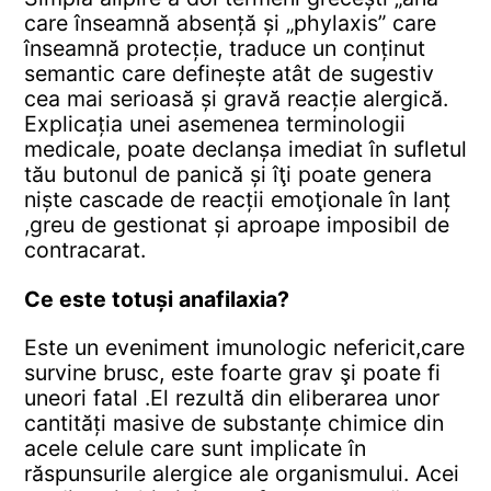
care înseamnă absență și „phylaxis” care
înseamnă protecție, traduce un conținut
semantic care definește atât de sugestiv
cea mai serioasă și gravă reacție alergică.
Explicația unei asemenea terminologii
medicale, poate declanșa imediat în sufletul
tău butonul de panică și îţi poate genera
niște cascade de reacții emoţionale în lanț
,greu de gestionat și aproape imposibil de
contracarat.
Ce este totuși anafilaxia?
Este un eveniment imunologic nefericit,care
survine brusc, este foarte grav şi poate fi
uneori fatal .El rezultă din eliberarea unor
cantități masive de substanțe chimice din
acele celule care sunt implicate în
răspunsurile alergice ale organismului. Acei