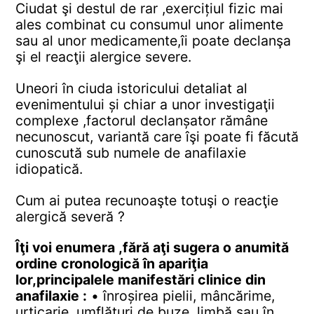
Ciudat şi destul de rar ,exercițiul fizic mai
ales combinat cu consumul unor alimente
sau al unor medicamente,îi poate declanşa
şi el reacţii alergice severe.
Uneori în ciuda istoricului detaliat al
evenimentului și chiar a unor investigaţii
complexe ,factorul declanșator rămâne
necunoscut, variantă care îşi poate fi făcută
cunoscută sub numele de anafilaxie
idiopatică.
Cum ai putea recunoaşte totuşi o reacţie
alergică severă ?
Îţi voi enumera ,fără aţi sugera o anumită
ordine cronologică în apariţia
lor,principalele manifestări clinice din
anafilaxie :
• înroșirea pielii, mâncărime,
urticarie, umflături de buze ,limbă sau în