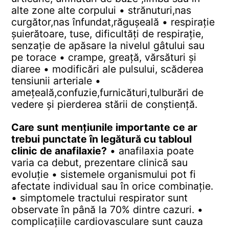
alte zone alte corpului
• strănuturi,nas
curgător,nas înfundat,răgușeală
• respirație
șuierătoare, tuse, dificultăți de respirație,
senzație de apăsare la nivelul gâtului sau
pe torace
• crampe, greață, vărsături și
diaree
• modificări ale pulsului, scăderea
tensiunii arteriale
•
amețeală,confuzie,furnicături,tulburări de
vedere și pierderea stării de conștiență.
Care sunt mențiunile importante ce ar
trebui punctate în legătură cu tabloul
clinic de anafilaxie?
• anafilaxia poate
varia ca debut, prezentare clinică sau
evoluție
• sistemele organismului pot fi
afectate individual sau în orice combinație.
• simptomele tractului respirator sunt
observate în până la 70% dintre cazuri.
•
complicațiile cardiovasculare sunt cauza