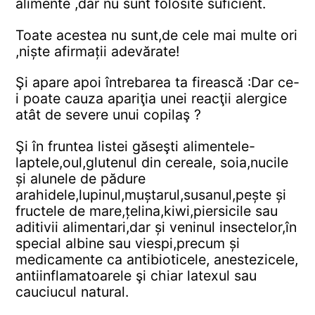
alimente ,dar nu sunt folosite suficient.
Toate acestea nu sunt,de cele mai multe ori
,niște afirmații adevărate!
Şi apare apoi întrebarea ta firească :Dar ce-
i poate cauza apariţia unei reacţii alergice
atât de severe unui copilaş ?
Şi în fruntea listei găseşti alimentele-
laptele,oul,glutenul din cereale, soia,nucile
și alunele de pădure
arahidele,lupinul,muștarul,susanul,pește și
fructele de mare,țelina,kiwi,piersicile sau
aditivii alimentari,dar și veninul insectelor,în
special albine sau viespi,precum și
medicamente ca antibioticele, anestezicele,
antiinflamatoarele şi chiar latexul sau
cauciucul natural.