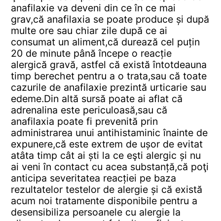
anafilaxie va deveni din ce în ce mai
grav,că anafilaxia se poate produce și după
multe ore sau chiar zile după ce ai
consumat un aliment,că durează cel puțin
20 de minute până începe o reacție
alergică gravă, astfel că există întotdeauna
timp berechet pentru a o trata,sau că toate
cazurile de anafilaxie prezintă urticarie sau
edeme.Din altă sursă poate ai aflat că
adrenalina este periculoasă,sau că
anafilaxia poate fi prevenită prin
administrarea unui antihistaminic înainte de
expunere,că este extrem de ușor de evitat
atâta timp cât ai ști la ce eşti alergic și nu
ai veni în contact cu acea substanță,că poţi
anticipa severitatea reacției pe baza
rezultatelor testelor de alergie și că există
acum noi tratamente disponibile pentru a
desensibiliza persoanele cu alergie la