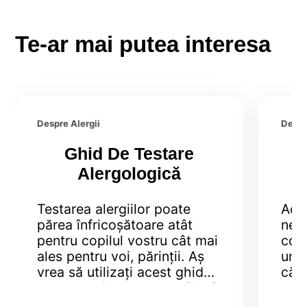
Te-ar mai putea interesa
Despre Alergii
Despr
Ghid De Testare
Alergologică
Testarea alergiilor poate
Ade
părea înfricoșătoare atât
ne c
pentru copilul vostru cât mai
com
ales pentru voi, părinții. Aș
unor
vrea să utilizați acest ghid
că 
pentru a vă ușura temerile și
sau
pentru a vă menține calmul
Asta