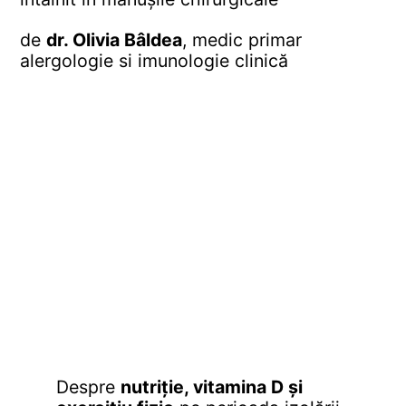
de
dr. Olivia Bâldea
, medic primar
alergologie si imunologie clinică
Despre
nutriție, vitamina D și