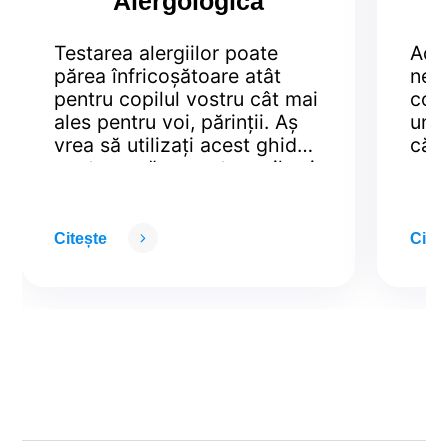
Alergologică
Testarea alergiilor poate
Ade
părea înfricoșătoare atât
ne c
pentru copilul vostru cât mai
com
ales pentru voi, părinții. Aș
unor
vrea să utilizați acest ghid
că 
pentru a vă ușura temerile și
sau
pentru a vă menține calmul
Asta
în cabinetul medicului
def
alergolog. Asimilați testarea
term
Citește
Citeș
alergologică cu un ritual
pot 
simplu prin care alergologul
conv
încearcă să identifice
subi
vinovații din spatele
pent
reacțiilor alergice ale …
Con
Continued