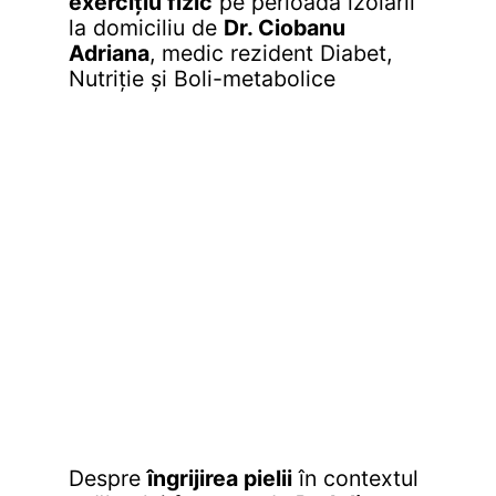
exercițiu fizic
pe perioada izolării
la domiciliu
de
Dr. Ciobanu
Adriana
, medic rezident Diabet,
Nutriție și Boli-metabolice
Despre
îngrijirea pielii
în contextul