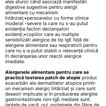
ales atunci când asociază manifestări
digestive sugestive pentru alergii
alimentare cu mecanism
întârziat;
•persoanelor cu forme clinice
moderat -severe la care nu s-au putut
evidenția factori declanșatori
evidenți;
•copiilor care au multiple
sensibilizări alergice de tip IgE față de
alergene alimentare sau respiratorii pentru
care nu s-a putut stabili o relevanță clinică
în declanșarea unor reacții alergice
imediate.
Alergenele alimentare pentru care se
practică testarea patch de atopie
produc
exacerbări ale dermatitelor atopice printr-
un mecanism alergic întârziat și care sunt
deseori implicate și în producerea alergiile
gastrointestinale non-IgE mediate sunt:
laptele de vacă, oul, proteinele din făina de