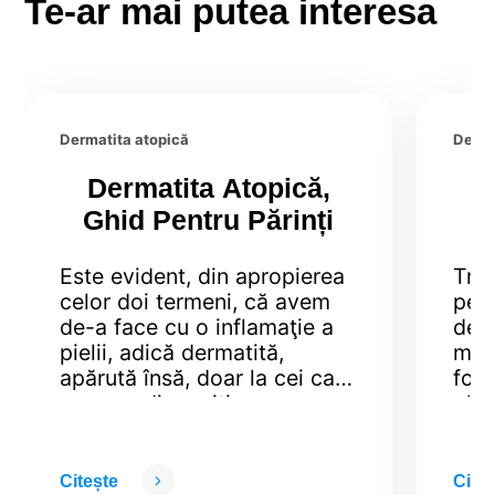
Te-ar mai putea interesa
Dermatita atopică
Derma
Dermatita Atopică,
C
Ghid Pentru Părinți
Este evident, din apropierea
Trăi
celor doi termeni, că avem
peri
de-a face cu o inflamaţie a
de i
pielii, adică dermatită,
medi
apărută însă, doar la cei care
fost
au o predispoziție
plan
programată genetic de a
soci
dezvolta diverse alergii,
de c
ceea ce înseamnă
tea
Citește
Citeș