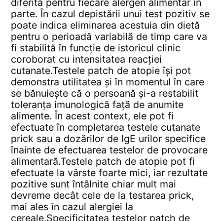
diferită pentru fiecare alergen alimentar în
parte. În cazul depistării unui test pozitiv se
poate indica eliminarea acestuia din dietă
pentru o perioadă variabilă de timp care va
fi stabilită în funcție de istoricul clinic
coroborat cu intensitatea reacției
cutanate.
Testele patch de atopie își pot
demonstra utilitatea și în momentul în care
se bănuiește că o persoană și-a restabilit
toleranța imunologică față de anumite
alimente. În acest context, ele pot fi
efectuate în completarea testele cutanate
prick sau a dozărilor de IgE urilor specifice
înainte de efectuarea testelor de provocare
alimentară.
Testele patch de atopie pot fi
efectuate la vârste foarte mici, iar rezultate
pozitive sunt întâlnite chiar mult mai
devreme decât cele de la testarea prick,
mai ales în cazul alergiei la
cereale.
Specificitatea testelor patch de