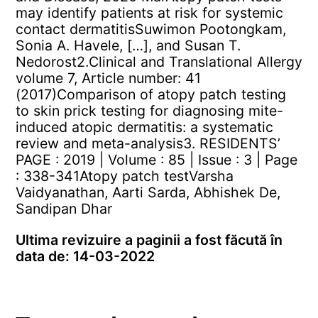
may identify patients at risk for systemic
contact dermatitis
Suwimon Pootongkam,
Sonia A. Havele, […], and Susan T.
Nedorost
2.Clinical and Translational Allergy
volume 7, Article number: 41
(2017)
Comparison of atopy patch testing
to skin prick testing for diagnosing mite-
induced atopic dermatitis: a systematic
review and meta-analysis
3. RESIDENTS’
PAGE : 2019 | Volume : 85 | Issue : 3 | Page
: 338-341
Atopy patch test
Varsha
Vaidyanathan, Aarti Sarda, Abhishek De,
Sandipan Dhar
Ultima revizuire a paginii a fost făcută în
data de: 14-03-2022