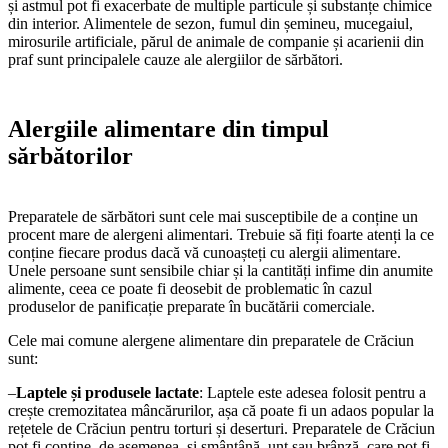
și astmul pot fi exacerbate de multiple particule și substanțe chimice
din interior. Alimentele de sezon, fumul din șemineu, mucegaiul,
mirosurile artificiale, părul de animale de companie și acarienii din
praf sunt principalele cauze ale alergiilor de sărbători.
Alergiile alimentare din timpul
sărbătorilor
Preparatele de sărbători sunt cele mai susceptibile de a conține un
procent mare de alergeni alimentari. Trebuie să fiți foarte atenți la ce
conține fiecare produs dacă vă cunoașteți cu alergii alimentare.
Unele persoane sunt sensibile chiar și la cantități infime din anumite
alimente, ceea ce poate fi deosebit de problematic în cazul
produselor de panificație preparate în bucătării comerciale.
Cele mai comune alergene alimentare din preparatele de Crăciun
sunt:
–
Laptele și produsele lactate
: Laptele este adesea folosit pentru a
crește cremozitatea mâncărurilor, așa că poate fi un adaos popular la
rețetele de Crăciun pentru torturi și deserturi. Preparatele de Crăciun
pot fi conține, de asemenea, și smântână, unt sau brânză, care pot fi