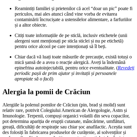
Reamintiți familiei și prietenilor că acel “doar un pic” poate fi
periculos, mai ales atunci când vine vorba de evitarea
contaminării încrucișate a ustensilelor alimentare, a farfuriilor
și a altor obiecte.
Citiți toate informațiile de pe sticlă, inclusiv etichetele (unii
alergeni sunt menționați pe sticla sticlei și nu pe etichetă)
pentru orice alcool pe care intenționați să îl beți.
Chiar dacă vă luați toate măsurile de precauție, există totuși o
mică șansă de a avea o reacție alergică. Aveți la îndemână
epinefrina autoinjectabilă, pentru orice eventualitate. (
Revedeți
periodic pașii de prim ajutor și invitații și persoanele
apropiate să o facă
)
Alergia la pomii de Crăciun
Alergiile la polenul pomilor de Crăciun (pin, brad și molid) sunt
relativ rare, potrivit Colegiului American de Alergologie, Astm și
Imunologie. Terpenii, compuși organici volatili din seva copacilor,
pot determina apariția de erupții cutanate, mâncărime, umflături,
greață, dificultăți de respirație sau chiar șoc anafilactic. Aceștia sunt
des folosiți în fabricarea produselor de curățenie, al solvenților și