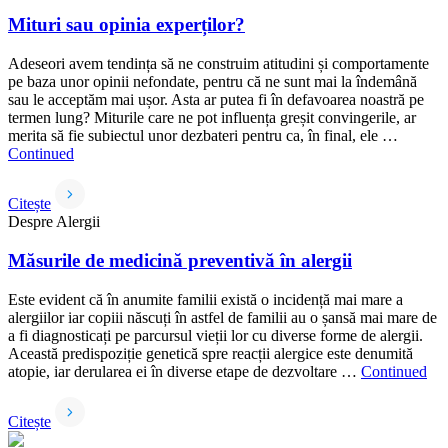
Mituri sau opinia experților?
Adeseori avem tendința să ne construim atitudini și comportamente
pe baza unor opinii nefondate, pentru că ne sunt mai la îndemână
sau le acceptăm mai ușor. Asta ar putea fi în defavoarea noastră pe
termen lung? Miturile care ne pot influența greșit convingerile, ar
merita să fie subiectul unor dezbateri pentru ca, în final, ele …
Continued
Citește
Despre Alergii
Măsurile de medicină preventivă în alergii
Este evident că în anumite familii există o incidență mai mare a
alergiilor iar copiii născuți în astfel de familii au o șansă mai mare de
a fi diagnosticați pe parcursul vieții lor cu diverse forme de alergii.
Această predispoziție genetică spre reacții alergice este denumită
atopie, iar derularea ei în diverse etape de dezvoltare …
Continued
Citește