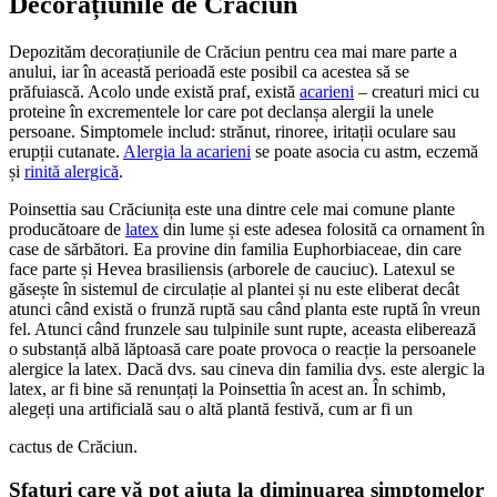
Decorațiunile de Crăciun
Depozităm decorațiunile de Crăciun pentru cea mai mare parte a
anului, iar în această perioadă este posibil ca acestea să se
prăfuiască. Acolo unde există praf, există
acarieni
– creaturi mici cu
proteine în excrementele lor care pot declanșa alergii la unele
persoane. Simptomele includ: strănut, rinoree, iritații oculare sau
erupții cutanate.
Alergia la acarieni
se poate asocia cu astm, eczemă
și
rinită alergică
.
Poinsettia sau Crăciunița este una dintre cele mai comune plante
producătoare de
latex
din lume și este adesea folosită ca ornament în
case de sărbători. Ea provine din familia Euphorbiaceae, din care
face parte și Hevea brasiliensis (arborele de cauciuc). Latexul se
găsește în sistemul de circulație al plantei și nu este eliberat decât
atunci când există o frunză ruptă sau când planta este ruptă în vreun
fel. Atunci când frunzele sau tulpinile sunt rupte, aceasta eliberează
o substanță albă lăptoasă care poate provoca o reacție la persoanele
alergice la latex. Dacă dvs. sau cineva din familia dvs. este alergic la
latex, ar fi bine să renunțați la Poinsettia în acest an. În schimb,
alegeți una artificială sau o altă plantă festivă, cum ar fi un
cactus de Crăciun.
Sfaturi care vă pot ajuta la diminuarea simptomelor