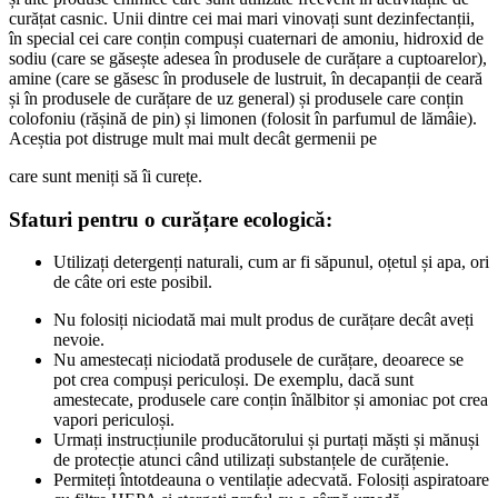
curățat casnic. Unii dintre cei mai mari vinovați sunt dezinfectanții,
în special cei care conțin compuși cuaternari de amoniu, hidroxid de
sodiu (care se găsește adesea în produsele de curățare a cuptoarelor),
amine (care se găsesc în produsele de lustruit, în decapanții de ceară
și în produsele de curățare de uz general) și produsele care conțin
colofoniu (rășină de pin) și limonen (folosit în parfumul de lămâie).
Aceștia pot distruge mult mai mult decât germenii pe
care sunt meniți să îi curețe.
Sfaturi pentru o curățare ecologică:
Utilizați detergenți naturali, cum ar fi săpunul, oțetul și apa, ori
de câte ori este posibil.
Nu folosiți niciodată mai mult produs de curățare decât aveți
nevoie.
Nu amestecați niciodată produsele de curățare, deoarece se
pot crea compuși periculoși. De exemplu, dacă sunt
amestecate, produsele care conțin înălbitor și amoniac pot crea
vapori periculoși.
Urmați instrucțiunile producătorului și purtați măști și mănuși
de protecție atunci când utilizați substanțele de curățenie.
Permiteți întotdeauna o ventilație adecvată. Folosiți aspiratoare