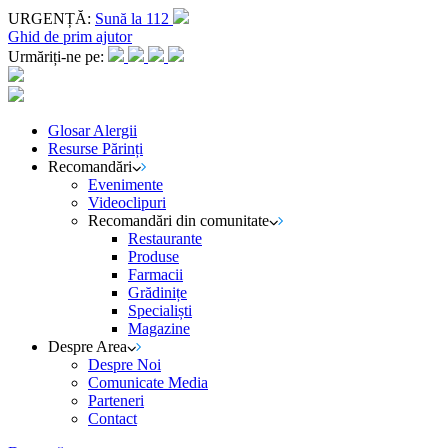
URGENȚĂ:
Sună la 112
Ghid de prim ajutor
Urmăriți-ne pe:
Glosar Alergii
Resurse Părinți
Recomandări
Evenimente
Videoclipuri
Recomandări din comunitate
Restaurante
Produse
Farmacii
Grădinițe
Specialiști
Magazine
Despre Area
Despre Noi
Comunicate Media
Parteneri
Contact