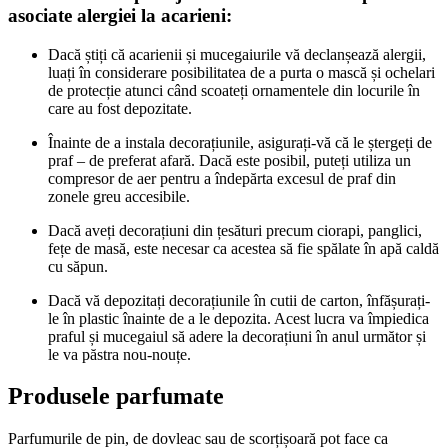
asociate alergiei la acarieni:
Dacă știți că acarienii și mucegaiurile vă declanșează alergii,
luați în considerare posibilitatea de a purta o mască și ochelari
de protecție atunci când scoateți ornamentele din locurile în
care au fost depozitate.
Înainte de a instala decorațiunile, asigurați-vă că le ștergeți de
praf – de preferat afară. Dacă este posibil, puteți utiliza un
compresor de aer pentru a îndepărta excesul de praf din
zonele greu accesibile.
Dacă aveți decorațiuni din țesături precum ciorapi, panglici,
fețe de masă, este necesar ca acestea să fie spălate în apă caldă
cu săpun.
Dacă vă depozitați decorațiunile în cutii de carton, înfășurați-
le în plastic înainte de a le depozita. Acest lucra va împiedica
praful și mucegaiul să adere la decorațiuni în anul următor și
le va păstra nou-nouțe.
Produsele parfumate
Parfumurile de pin, de dovleac sau de scorțișoară pot face ca