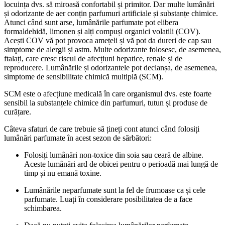
locuința dvs. să miroasă confortabil și primitor. Dar multe lumânări
și odorizante de aer conțin parfumuri artificiale și substanțe chimice.
Atunci când sunt arse, lumânările parfumate pot elibera
formaldehidă, limonen și alți compuși organici volatili (COV).
Acești COV vă pot provoca amețeli și vă pot da dureri de cap sau
simptome de alergii și astm. Multe odorizante folosesc, de asemenea,
ftalați, care cresc riscul de afecțiuni hepatice, renale și de
reproducere. Lumânările și odorizantele pot declanșa, de asemenea,
simptome de sensibilitate chimică multiplă (SCM).
SCM este o afecțiune medicală în care organismul dvs. este foarte
sensibil la substanțele chimice din parfumuri, tutun și produse de
curățare.
Câteva sfaturi de care trebuie să țineți cont atunci când folosiți
lumânări parfumate în acest sezon de sărbători:
Folosiți lumânări non-toxice din soia sau ceară de albine.
Aceste lumânări ard de obicei pentru o perioadă mai lungă de
timp și nu emană toxine.
Lumânările neparfumate sunt la fel de frumoase ca și cele
parfumate. Luați în considerare posibilitatea de a face
schimbarea.