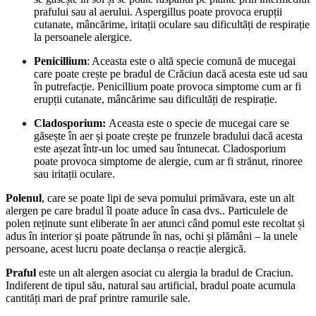
prafului sau al aerului. Aspergillus poate provoca erupții
cutanate, mâncărime, iritații oculare sau dificultăți de respirație
la persoanele alergice.
Penicillium
: Aceasta este o altă specie comună de mucegai
care poate crește pe bradul de Crăciun dacă acesta este ud sau
în putrefacție. Penicillium poate provoca simptome cum ar fi
erupții cutanate, mâncărime sau dificultăți de respirație.
Cladosporium:
Aceasta este o specie de mucegai care se
găsește în aer și poate crește pe frunzele bradului dacă acesta
este așezat într-un loc umed sau întunecat. Cladosporium
poate provoca simptome de alergie, cum ar fi strănut, rinoree
sau iritații oculare.
Polenul
, care se poate lipi de seva pomului primăvara, este un alt
alergen pe care bradul îl poate aduce în casa dvs.. Particulele de
polen reținute sunt eliberate în aer atunci când pomul este recoltat și
adus în interior și poate pătrunde în nas, ochi și plămâni – la unele
persoane, acest lucru poate declanșa o reacție alergică.
Praful
este un alt alergen asociat cu alergia la bradul de Craciun.
Indiferent de tipul său, natural sau artificial, bradul poate acumula
cantități mari de praf printre ramurile sale.