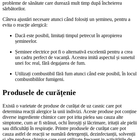
probleme de sănătate care durează mult timp după încheierea
sărbătorilor.
Câteva ajustări necesare atunci când folosiți un șemineu, pentru a
evita o reacție alergică:
Dacă este posibil, limitați timpul petrecut în apropierea
șemineelor.
Șeminee electrice pot fi o alternativă excelentă pentru a crea
un cadru perfect de vacanță. Acestea imită aspectul și sunetul
unei foc real, fără degajarea de fum.
Utilizați combustibil fără fum atunci când este posibil, în locul
combustibililor fumigeni.
Produsele de curățenie
Există o varietate de produse de curățat de uz casnic care pot
determina reacții alergice la unii indivizi. Aceste produse pot conține
diverse ingrediente chimice care pot irita pielea sau cauza alte
simptome, cum ar fi strănut, ochi înroșiți și lăcrimare, iritații ale pielii
sau dificultăți în respirație. Printre produsele de curățat care pot
cauza astfel de reacții se numără detergenții, dezinfectanții, solvenții
și alte produse chimice care sunt utilizate frecvent in activitățile de