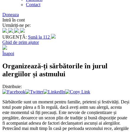
Contact
Doneaza
Intră în cont
Urmăriți-ne pe:
URGENȚĂ:
Sună la 112
Ghid de prim ajutor
Înapoi
Organizează-ți sărbătorile în jurul
alergiilor și astmului
Distribuie:
Sărbătorile sunt un moment pentru familie, prieteni și festivități. Deși
totul poate părea a fi în regulă, dacă aveți astm sau alergii, acesta
este momentul să fiți precauți. Este nevoie de conștientizare și
pregătire, deoarece un sezon plin de tradiție și bună dispoziție poate
fi acompaniat adesea de factori declanșatori ascunși ai alergiilor.
Petrecând mai mult timp în casă pe perioada sezonului rece, alergiile