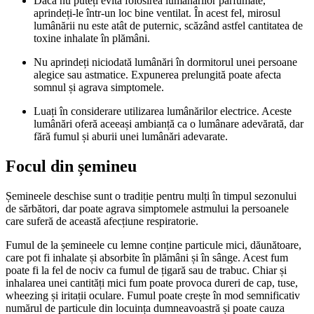
Dacă nu puteți evita folosirea lumânărilor parfumate,
aprindeți-le într-un loc bine ventilat. În acest fel, mirosul
lumânării nu este atât de puternic, scăzând astfel cantitatea de
toxine inhalate în plămâni.
Nu aprindeți niciodată lumânări în dormitorul unei persoane
alegice sau astmatice. Expunerea prelungită poate afecta
somnul și agrava simptomele.
Luați în considerare utilizarea lumânărilor electrice. Aceste
lumânări oferă aceeași ambianță ca o lumânare adevărată, dar
fără fumul și aburii unei lumânări adevarate.
Focul din șemineu
Șemineele deschise sunt o tradiție pentru mulți în timpul sezonului
de sărbători, dar poate agrava simptomele astmului la persoanele
care suferă de această afecțiune respiratorie.
Fumul de la șemineele cu lemne conține particule mici, dăunătoare,
care pot fi inhalate și absorbite în plămâni și în sânge. Acest fum
poate fi la fel de nociv ca fumul de țigară sau de trabuc. Chiar și
inhalarea unei cantități mici fum poate provoca dureri de cap, tuse,
wheezing și iritații oculare. Fumul poate crește în mod semnificativ
numărul de particule din locuința dumneavoastră și poate cauza