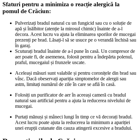
Sfaturi pentru a minimiza o reacție alergică la
pomul de Crăciun:
Pulverizați bradul natural cu un fungicid sau cu o soluție de
apă și înălbitor (atenție la mirosul chimic) înainte de a-l
decora. Acest lucru va ajuta la eliminarea sporilor de mucegai
prezenți pe brad. Lăsați-l să se usuce pe o verandă închisă sau
în garaj.
Scuturați bradul înainte de a-l pune în casă. Un compresor de
aer poate fi, de asemenea, folosit pentru a îndepărta polenul,
praful, mucegaiul și frunzele uscate.
Aceleași măsuri sunt valabile și pentru coronițele din brad sau
vâsc. Dacă obeservați apariția simptomelor de alergii sau
astm, limitați numărul de zile în care se află în casă.
Folosiți un purificator de aer în aceeași cameră cu bradul
natural sau artificial pentru a ajuta la reducerea nivelului de
mucegai.
Purtați mănuși și mâneci lungi în timp ce vă decorați bradul.
Acest lucru poate ajuta la reducerea la minimum a apariției
unei erupții cutanate din cauza atingerii excesive a bradului.