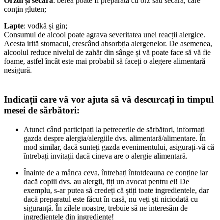
Orzul și secara
: berea poate fi preparată cu orz sau secară, care
conțin gluten;
Lapte
: vodkă și gin;
Consumul de alcool poate agrava severitatea unei reacții alergice.
Acesta irită stomacul, crescând absorbția alergenelor. De asemenea,
alcoolul reduce nivelul de zahăr din sânge și vă poate face să vă fie
foame, astfel încât este mai probabil să faceți o alegere alimentară
nesigură.
Indicații care vă vor ajuta să vă descurcați în timpul
mesei de sărbători:
Atunci când participați la petrecerile de sărbători, informați
gazda despre alergia/alergiile dvs. alimentară/alimentare. În
mod similar, dacă sunteți gazda evenimentului, asigurați-vă că
întrebați invitații dacă cineva are o alergie alimentară.
Înainte de a mânca ceva, întrebați întotdeauna ce conține iar
dacă copiii dvs. au alergii, fiți un avocat pentru ei! De
exemplu, s-ar putea să credeți că știți toate ingredientele, dar
dacă preparatul este făcut în casă, nu veți ști niciodată cu
siguranță. În zilele noastre, trebuie să ne interesăm de
ingredientele din ingrediente!