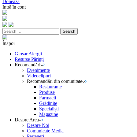
Donează
Intră în cont
Search
for:
Înapoi
Glosar Alergii
Resurse Părinți
Recomandări
Evenimente
Videoclipuri
Recomandări din comunitate
Restaurante
Produse
Farmacii
Grădinițe
Specialiști
Magazine
Despre Area
Despre Noi
Comunicate Media
Parteneri