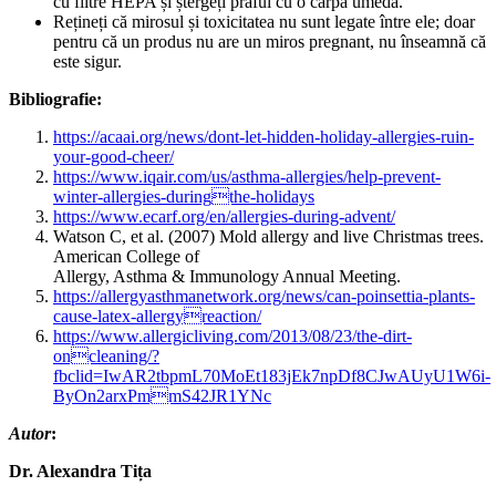
cu filtre HEPA și ștergeți praful cu o cârpă umedă.
Rețineți că mirosul și toxicitatea nu sunt legate între ele; doar
pentru că un produs nu are un miros pregnant, nu înseamnă că
este sigur.
Bibliografie:
https://acaai.org/news/dont-let-hidden-holiday-allergies-ruin-
your-good-cheer/
https://www.iqair.com/us/asthma-allergies/help-prevent-
winter-allergies-duringthe-holidays
https://www.ecarf.org/en/allergies-during-advent/
Watson C, et al. (2007) Mold allergy and live Christmas trees.
American College of
Allergy, Asthma & Immunology Annual Meeting.
https://allergyasthmanetwork.org/news/can-poinsettia-plants-
cause-latex-allergyreaction/
https://www.allergicliving.com/2013/08/23/the-dirt-
oncleaning/?
fbclid=IwAR2tbpmL70MoEt183jEk7npDf8CJwAUyU1W6i-
ByOn2arxPmmS42JR1YNc
Autor
:
Dr. Alexandra Tița