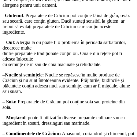
alergene pentru unii oameni.
–
Glutenul
: Preparatele de Crăciun pot conține făină de grâu, ovăz
sau secară, care conțin gluten. Dacă sunteți sensibil la gluten, ar
trebui să evitați preparatele de Crăciun care conțin aceste
ingrediente.
–
Oul
: Alergia la ou poate fi o problemă în perioada sărbătorilor,
deoarece multe
dintre preparatele tradiționale conțin ou. Ouăle din rețete pot fi
adesea înlocuite
cu semințe de in sau de chia măcinate și rehidratate.
–
Nucile și semințele
: Nucile se regăsesc în multe produse de
Crăciun și nu sunt întotdeauna evidente. Prăjiturile, budincile și
plăcintele conțin adesea nuci sau semințe, cum ar fi migdale, alune
sau susan.
–
Soia:
Preparatele de Crăciun pot conține soia sau proteine din
soia.
–
Muștarul
: poate fi utilizat în diverse preparate culinare sau ca
ingredient în sosuri, dressinguri sau marinade.
– Condimentele de Crăciun:
Anasonul, coriandrul și chimenul, pot