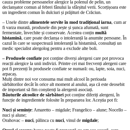
cauza probleme persoanelor alergice la polenul de pelin, un
declanșator comun al febrei fânului la sfârșitul verii. Scorțișoara este
un ingredient comun în dulciuri și prăjituri de Crăciun.
– Unele dintre
alimentele servite în mod tradițional iarna
, cum ar
fi varza murată, produsele din pește și șunca afumată, sunt
fermentate, învechite și conservate. Acestea conțin
multă
histamină
, care poate declanșa o intoleranță la anumite persoane. În
cazul în care se suspectează intoleranță la histamină, consultați un
medic specialist alergolog pentru a exclude alte boli.
– Produsele confiate
pot conține diverși alergeni care pot provoca
reacții alergice la unii indivizi. Printre cei mai frecvenți alergeni care
pot fi prezenți în produsele confiate se numară: ou, lapte, soia, nuci,
arpacaș.
Mulți dintre noi vor consuma mai mult alcool în perioada
sărbătorilor decât în orice alt moment al anului, așa că este deosebit
de important să fim conștienți la alergenii asociați.
Băuturile alcoolice de sărbători
pot conține diferiți alergeni, în
funcție de ingredientele folosite în prepararea lor. Aceștia pot fi:
Nuci și semințe
: Amaretto – migdale; Frangelico – alune; Nocello –
nuci și alune;
Orahovac –
nuci
, pălinca cu
nuci
, vinul de
migdale
;