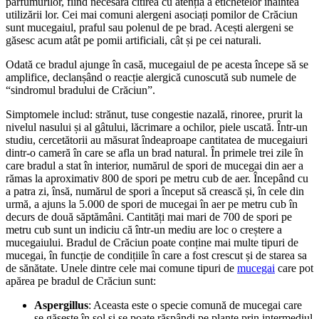
parfumurilor, fiind necesară citirea cu atenția a etichetelor înaintea
utilizării lor. Cei mai comuni alergeni asociați pomilor de Crăciun
sunt mucegaiul, praful sau polenul de pe brad. Acești alergeni se
găsesc acum atât pe pomii artificiali, cât și pe cei naturali.
Odată ce bradul ajunge în casă, mucegaiul de pe acesta începe să se
amplifice, declanșând o reacție alergică cunoscută sub numele de
“sindromul bradului de Crăciun”.
Simptomele includ: strănut, tuse congestie nazală, rinoree, prurit la
nivelul nasului și al gâtului, lăcrimare a ochilor, piele uscată. Într-un
studiu, cercetătorii au măsurat îndeaproape cantitatea de mucegaiuri
dintr-o cameră în care se afla un brad natural. În primele trei zile în
care bradul a stat în interior, numărul de spori de mucegai din aer a
rămas la aproximativ 800 de spori pe metru cub de aer. Începând cu
a patra zi, însă, numărul de spori a început să crească și, în cele din
urmă, a ajuns la 5.000 de spori de mucegai în aer pe metru cub în
decurs de două săptămâni. Cantități mai mari de 700 de spori pe
metru cub sunt un indiciu că într-un mediu are loc o creștere a
mucegaiului. Bradul de Crăciun poate conține mai multe tipuri de
mucegai, în funcție de condițiile în care a fost crescut și de starea sa
de sănătate. Unele dintre cele mai comune tipuri de
mucegai
care pot
apărea pe bradul de Crăciun sunt:
Aspergillus
: Aceasta este o specie comună de mucegai care
se găsește în sol și se poate răspândi pe plante prin intermediul