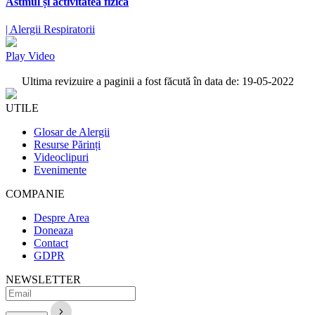
Astmul și activitatea fizică
| Alergii Respiratorii
Play Video
Ultima revizuire a paginii a fost făcută în data de: 19-05-2022
UTILE
Glosar de Alergii
Resurse Părinți
Videoclipuri
Evenimente
COMPANIE
Despre Area
Doneaza
Contact
GDPR
NEWSLETTER