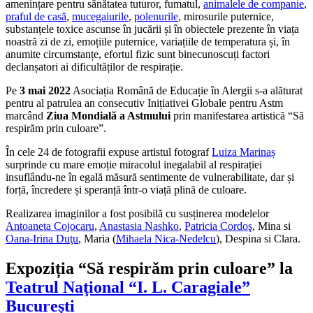
amenințare pentru sănătatea tuturor, fumatul,
animalele de companie
,
praful de casă
,
mucegaiurile
,
polenurile
, mirosurile puternice,
substanțele toxice ascunse în jucării și în obiectele prezente în viața
noastră zi de zi, emoțiile puternice, variațiile de temperatura și, în
anumite circumstanțe, efortul fizic sunt binecunoscuți factori
declanșatori ai dificultăților de respirație.
Pe
3 mai 2022
Asociația Română de Educație în Alergii s-a alăturat
pentru al patrulea an consecutiv Inițiativei Globale pentru Astm
marcând
Ziua Mondială a Astmului
prin manifestarea artistică “Să
respirăm prin culoare”.
În cele 24 de fotografii expuse artistul fotograf
Luiza Marinaș
surprinde cu mare emoție miracolul inegalabil al respirației
insuflându-ne în egală măsură sentimente de vulnerabilitate, dar și
forță, încredere și speranță într-o viață plină de culoare.
Realizarea imaginilor a fost posibilă cu susținerea modelelor
Antoaneta Cojocaru
,
Anastasia Nashko
,
Patricia Cordoş
, Mina si
Oana-Irina Duţu
, Maria (
Mihaela Nica-Nedelcu
), Despina si Clara.
Expoziția “Să respirăm prin culoare” la
Teatrul Naţional “I. L. Caragiale”
Bucureşti