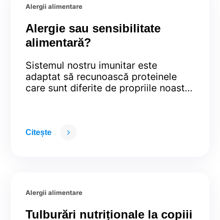
Alergii alimentare
Alergie sau sensibilitate
alimentară?
Sistemul nostru imunitar este
adaptat să recunoască proteinele
care sunt diferite de propriile noastre
proteine celulare. El reușeste astfel,
dacă este competent, să distrugă tot
ce înseamnă bacterii, virusuri, fungi,
amibe, viermi și alți agenți patogeni
Citește
care ne pot ”ataca”. Activarea
sistemului imunitar la întâlnirea cu
proteinele alimentare În condiții
obișnuite, alimentele pe care le …
Continued
Alergii alimentare
Tulburări nutriționale la copiii