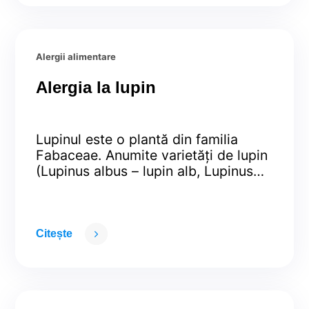
sensibilitate mai mare, și astfel, pot
dezvolta simptome grave,
amenințătoare de viață – șocul
anafilactic.Majoritatea reacțiilor
Alergii alimentare
alergice apar …
Continued
Alergia la lupin
Lupinul este o plantă din familia
Fabaceae. Anumite varietăți de lupin
(Lupinus albus – lupin alb, Lupinus
luteus – lupin galben, Lupinus
angustifolius – lupin albastru) sunt
folosite în alimentație, în special în
zona mediteraneană iar altele sunt
Citește
utilizate ca flori ornamentale.