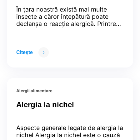
înțepături de himenoptere
În țara noastră există mai multe
insecte a căror înțepătură poate
declanșa o reacție alergică. Printre
acestea se numără și himenopterele
cu ac, albinele, viespile, bondarii și
tăunii a căror înțepătură poate duce
și la apariția tabloului de anafilaxie, o
Citește
reacție severă care poate fi chiar
fatală. Este bine de știut că albina nu
atacă …
Continued
Alergii alimentare
Alergia la nichel
Aspecte generale legate de alergia la
nichel Alergia la nichel este o cauză