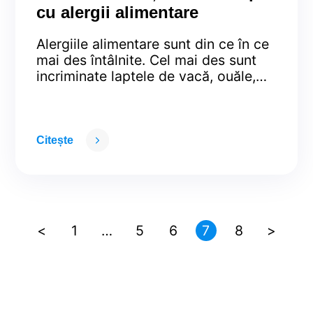
cu alergii alimentare
Alergiile alimentare sunt din ce în ce
mai des întâlnite. Cel mai des sunt
incriminate laptele de vacă, ouăle,
arahidele, nucile, soia, grâul, peștele
și fructele de mare. Tratamentul lor
presupune, in primul rând, evitarea
alimentului care provoacă reacția.
Citește
Excluderea lor din mâncărurile pe
care le facem pentru copiii noștri
poate veni însă nu numai …
Continued
<
1
…
5
6
7
8
>