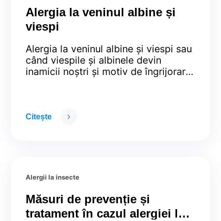
Alergia la veninul albine și
viespi
Alergia la veninul albine și viespi sau
când viespile și albinele devin
inamicii noștri și motiv de îngrijorare
Deși albina și viespea fac parte din
aceeași familie, cea a
Hymenopterelor, între alergia la
veninul acestora nu este reacție
Citește
încrucișată decât extrem de rar.
Astfel, cei alergici la veninul de
viespe nu reacționează și la cel …
Continued
Alergii la insecte
Măsuri de prevenție și
tratament în cazul alergiei la