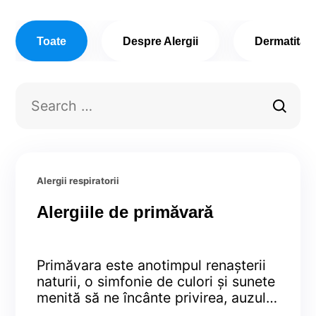
Toate
Despre Alergii
Dermatita a
Alergii respiratorii
Alergiile de primăvară
Primăvara este anotimpul renașterii
naturii, o simfonie de culori și sunete
menită să ne încânte privirea, auzul,
să ne alinte simțurile, încărcându-ne