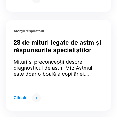
clinica și voluntar AREA
Alergii respiratorii
28 de mituri legate de astm și
răspunsurile specialiștilor
Mituri și preconcepții despre
diagnosticul de astm Mit: Astmul
este doar o boală a copilăriei.
Realitate: Astmul se dezvoltă de
obicei în copilărie, dar poate persista
până la maturitate. Uneori, copiii par
că au „depășit” astmul, dar
Citește
simptomele pot reveni la vârsta
adultului tânăr sau atunci apar pentru
prima oară. Dacă simptomele